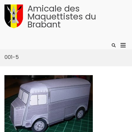
Aller
Amicale des
au
contenu
Maquettistes du
Brabant
Men
Afficher
le
prin
formulaire
001-5
pour
de
mobi
recherche