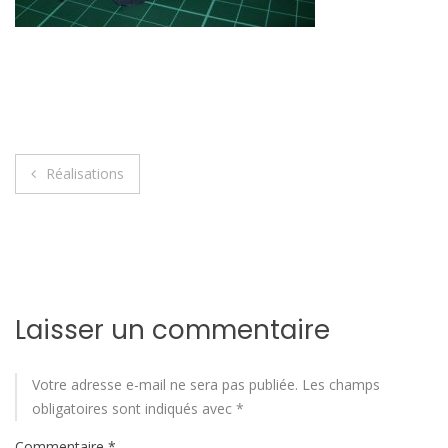
Navigation
Réalisations
de
l’article
Laisser un commentaire
Votre adresse e-mail ne sera pas publiée.
Les champs
obligatoires sont indiqués avec
*
Commentaire
*