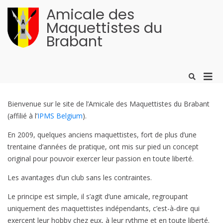
Aller
Amicale des
au
contenu
Maquettistes du
Brabant
Men
Afficher
le
prin
formulaire
pour
de
Bienvenue sur le site de l’Amicale des Maquettistes du Brabant
mobi
recherche
(affilié à l’
IPMS Belgium
).
En 2009, quelques anciens maquettistes, fort de plus d’une
trentaine d’années de pratique, ont mis sur pied un concept
original pour pouvoir exercer leur passion en toute liberté.
Les avantages d’un club sans les contraintes.
Le principe est simple, il s’agit d’une amicale, regroupant
uniquement des maquettistes indépendants, c’est-à-dire qui
exercent leur hobby chez eux, à leur rythme et en toute liberté.