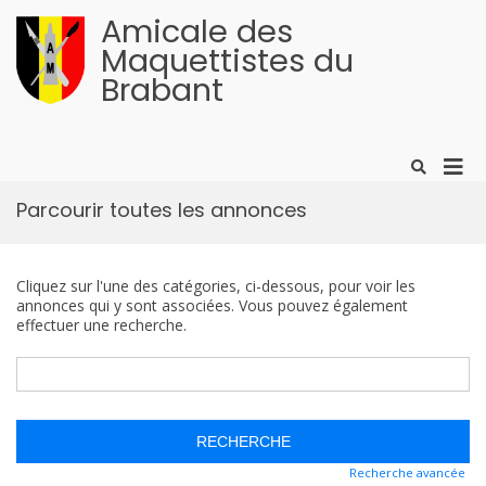
Aller
Amicale des
au
contenu
Maquettistes du
Brabant
Men
Afficher
le
prin
formulaire
Parcourir toutes les annonces
pour
de
mobi
recherche
Cliquez sur l'une des catégories, ci-dessous, pour voir les
annonces qui y sont associées. Vous pouvez également
effectuer une recherche.
Rechercher:
Recherche avancée