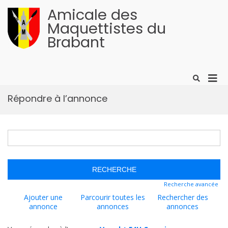
Aller
Amicale des
au
contenu
Maquettistes du
Brabant
Men
Afficher
le
prin
formulaire
Répondre à l’annonce
pour
de
mobi
recherche
Rechercher:
Recherche avancée
Ajouter une
Parcourir toutes les
Rechercher des
annonce
annonces
annonces